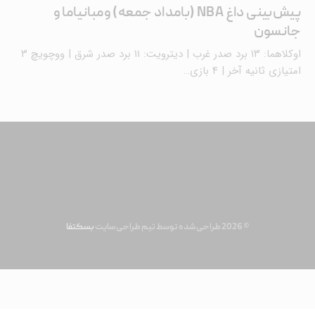
پیش‌بینی داغ NBA (بامداد جمعه) ومبانیاما و
جانسون
اوکلاهما: ۱۳ برد صدر غرب | دیترویت: ۱۱ برد صدر شرق | ووچویچ ۳
امتیازی ثانیه آخر | ۴ بازی…
© 2026 طراحی شده توسط تیم طراحی سایت
بسکتفا