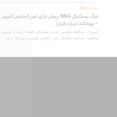
بسکتبال NBA
لیگ بسکتبال NBA: پیش بازی لس آنجلس کلیپرز
– پورتلند تریل بلیزرز
امروز در بسکتفا، بهترین سایت بسکتبال، قصد داریم به بررسی
وضعیت دو تیم بسکتبال لس آنجلس کلیپرز و پورتلند تریل…