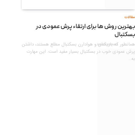
مقالات
بهترین روش ها برای ارتقاء پرش عمودی در
بسکتبال
همانطور که بازیکنان و هوادارن بسکتبال مطلع هستند، داشتن
Advertisement
پرش عمودی خوب در بسکتبال بسیار مفید است. این مهارت
به…