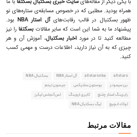
با یکی دیگر از مقاله‌های
سایت خبری بسکتبال بسکتفا
با ما
همراه بودید. مطلبی که در خصوص مسابقه‌ی ستاره‌های نو
ظهور بسکتبال در قالب رقابت‌های
آل استار
NBA
بود.
پیشنهاد ما به شما این است که سایر مقالات
بسکتفا
را نیز
مطالعه کنید تا در مورد
اخبار بسکتبال
، آموزش آن و هر
چیزی که به آن نیاز دارید، اطلاعات درست و مهمی کسب
کنید.
all stars
all stars nba
آل استار NBA
بسکتبال NBA
بن سیمونز
بوستون سلتیکس
جیسون تیتم
رایزینگ استار چلنج
کایری اروینگ
لس‌ آنجلس لیکرز
لوکا دانچیچ
لیگ بسکتبال NBA
مقالات مرتبط