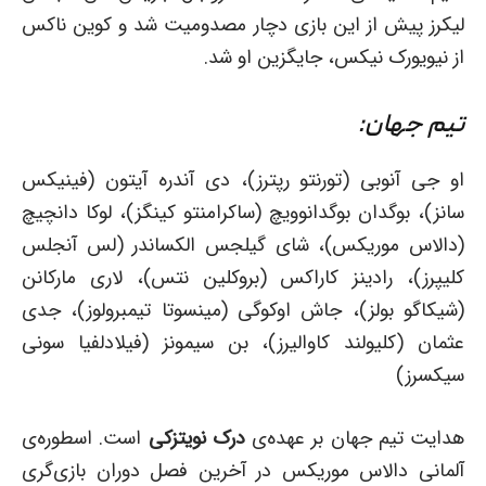
لیکرز پیش از این بازی دچار مصدومیت شد و کوین ناکس
از نیویورک نیکس، جایگزین او شد.
تیم جهان:
او جی آنوبی (تورنتو رپترز)، دی آندره آیتون (فینیکس
سانز)، بوگدان بوگدانوویچ (ساکرامنتو کینگز)، لوکا دانچیچ‌
(دالاس موریکس)، شای گیلجس الکساندر (لس آنجلس
کلیپرز)، رادینز کاراکس (بروکلین نتس)، لاری مارکانن
(شیکاگو بولز)، جاش اوکوگی (مینسوتا تیمبرولوز)،‌ جدی
عثمان (کلیولند کاوالیرز)،‌ بن سیمونز (فیلادلفیا سونی
سیکسرز)
هدایت تیم جهان بر عهده‌ی
درک نویتزکی
است. اسطوره‌ی
آلمانی دالاس موریکس در آخرین فصل دوران بازی‌گری