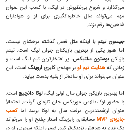
می‌گذارد و شروع بی‌نظیرش در لیگ، با کسب این عنوان
مهم می‌تواند سال خاطره‌انگیزی برای او و هواداران
شاهین‌ها رقم بزند.
جیسون تیتم
با اینکه مثل فصل گذشته درخشان نیست،
اما هنوز یکی از بهترین بازیکنان جوان لیگ است. تیتم
بازیکن
بوستون سلتیکس
، پر افتخارترین تیم لیگ است و
زمانی که
هدایت تیم او
بر عهده‌ی
کایری اروینگ
است، این
عنوان می‌تواند برای او ساده‌تر از بقیه بدست بیاید.
اما بهترین بازیکن جوانِ سال اولی لیگ،
لوکا دانچیچ
است.
با حضور لوکا،‌دالاس موریکس جان تازه‌ای گرفت. احتمالاً
عنوان ارزشمندترین درفت سال به لوکا برسد اما
کسب
جایزه‌ی MVP
مسابقه‌ی رایزینگ استار چلنج او را می‌تواند
یک قدم به هدفش نزدیک‌تر کند. ضمن اینکه سرمربی او در