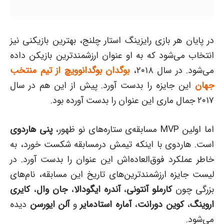
در پایان هر بازی رایزینگ استار چلنج، بهترین بازیکنی نیز
انتخاب می‌شود که به او عنوان ارزشمندترین بازیکن داده
می‌شود. در سال ۲۰۱۸،‌
بوگدان بوگدانوویچ از تیم منتخب
جهان
این جایزه را بدست آورد. پیش از این هم در سال
۲۰۱۷ جمال ماری این عنوان را بدست آورده بود.
اما اولین MVP مسابقه‌ی ستاره‌های نو ظهور،‌
پنی هاردوی
است. هاردوی با اینکه تیمش درمسابقه شکست خورد، به
خاطر عملکرد فوق‌العاده‌اش این عنوان را بدست آورد. در
لیست جایزه ارزشمندترین‌های تاریخ این مسابقه، نام‌های
بزرگی چون
کارملو آنتونی
،
آندره ایگودالا
،
جان وال
،
کایری
اروینگ
،
کوین دورانت
،
آماره استادمایر
و
آلن ایورسن
دیده
می‌شود.