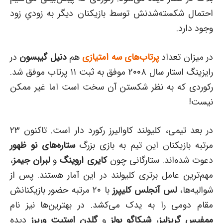
احتمال شکسته‌شدنش توسط بازیکنان دیگر به زودیِ زود
وجود دارد.
در میزان تعداد
پرتاب‌های سه امتیازی
هم
دنیل گیبسون
در
رایزینگ استار سال ۲۰۰۸ موفق به ثبت ۱۱ پرتاب موفق شد.
رکوردی که به نظر شکستن آن سخت است اما غیر ممکن
نیست!
در بعد تیمی، کلیولند کاوالیرز رکورد دار است. تاکنون ۲۳
مرتبه بازیکنان این تیم به بازی بزرگ
ستاره‌های نو ظهور
دعوت شده‌اند. ستارگانی چون
کایری اروینگ
و
لبران جیمز
،
مهم‌ترین عامل برتری کلیولند در این آمار هستند. پس از
شوالیه‌ها،
لس آنجلس کلیپرز
با ۲۰ مرتبه حضور بازیکنانش
مقام دومی را به یدک می‌کشد. در بهترین‌ها نیز نام
ممفیس گریزلیز
،
شیکاگو بولز
و
گلدن استیت وریرز
دیده