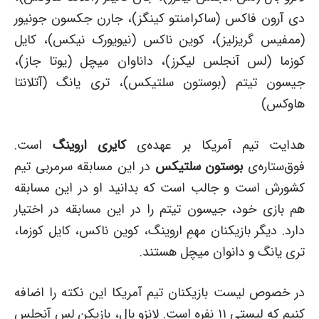
دی آرون فاکس (ساکرامنتو کینگز)، جارن جکسون جونیور
(ممفیس گریزلیز)، کوین ناکس (نیویورک نیکس)، کایل
کوزما (لس آنجلس لیکرز)،‌ داناوان میچل (یوتا جاز)،
جیسون تیتم (بوستون سلتیکس)، تری یانگ (آتلانتا
هاوکس)
هدایت تیم آمریکا بر عهده‌ی
کایری اروینگ
است.
فوق‌ستاره‌ی
بوستون سلتیکس
در این مسابقه سرمربی تیم
کشورش است و جالب است که بدانید او در این مسابقه
هم بازی خود، جیسون تیتم را در این مسابقه در اختیار
دارد. دیگر بازیکنان مهمِ اروینگ،‌ کوین ناکس، کایل کوزما،‌
تری یانگ و دانوان میچل هستند.
در خصوص لیست بازیکنان تیم آمریکا این نکته را اضافه
کنیم که لیستی ۱۱ نفره است. لانزو بال، بازیکن لس آنجلس