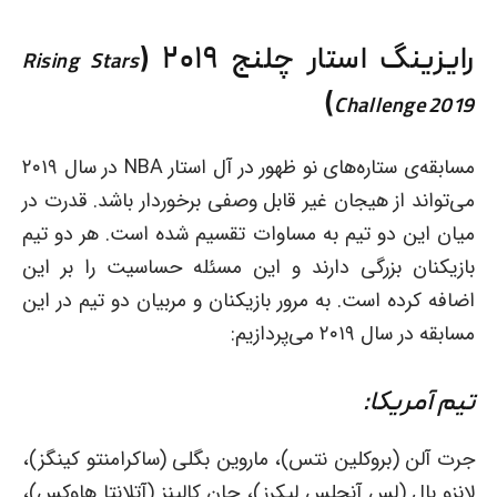
رایزینگ استار چلنج ۲۰۱۹ (
Rising Stars
)
Challenge
2019
مسابقه‌ی ستاره‌های نو ظهور در آل استار NBA در سال ۲۰۱۹
می‌تواند از هیجان غیر قابل وصفی برخوردار باشد. قدرت در
میان این دو تیم به مساوات تقسیم شده است. هر دو تیم
بازیکنان بزرگی دارند و این مسئله حساسیت را بر این
اضافه کرده است. به مرور بازیکنان و مربیان دو تیم در این
مسابقه در سال ۲۰۱۹ می‌پردازیم:
تیم آمریکا:
جرت آلن (بروکلین نتس)،‌ ماروین بگلی (ساکرامنتو کینگز)،
لانزو بال (لس آنجلس لیکرز)،‌ جان کالینز (آتلانتا هاوکس)،‌