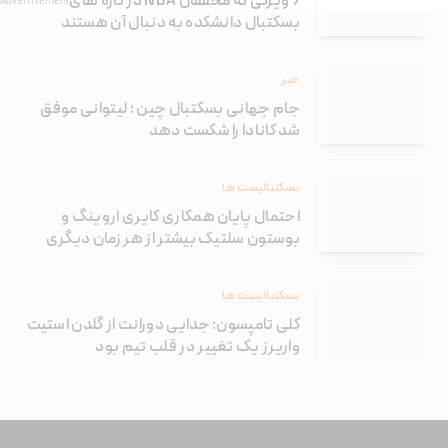
7 ویژگی که محققان NBA در تازه های
بسکتبال دانشکده به دنبال آن هستند
خبر
جام جهانی بسکتبال چین ؛ لیتوانی موفق
شد کانادا را شکست دهد
بسکتبالیست ها
احتمال پایان همکاری کایری اروینگ و
بوستون سلتیک بیشتر از هر زمان دیگری
بسکتبالیست ها
کلی تامپسون: جدایی دورانت از گلدن استیت
واریرز یک تغییر در قلب تیم بود