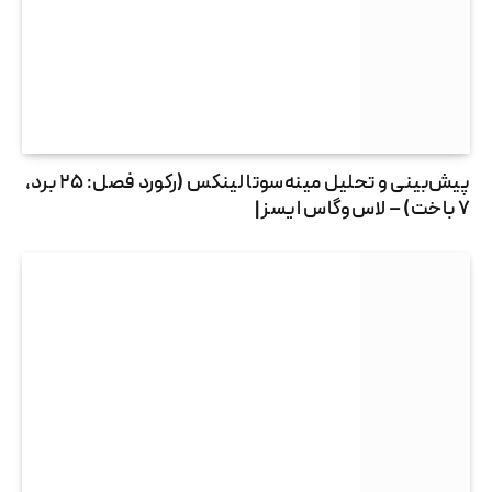
پیش‌بینی و تحلیل مینه‌سوتا لینکس (رکورد فصل: ۲۵ برد،
۷ باخت) – لاس‌وگاس ایسز |