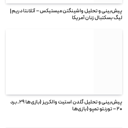
پیش‌بینی و تحلیل واشینگتن میستیکس – آتلانتا دریم |
لیگ بسکتبال زنان آمریکا
پیش‌بینی و تحلیل گلدن استیت والکریز (بازی‌ها ۲۹، برد
۲۰ – تورنتو تمپو (بازی‌ها