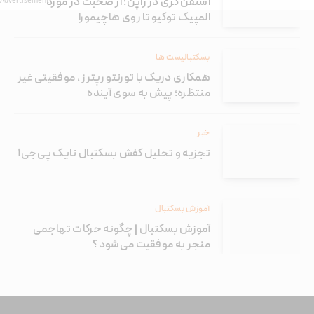
استفن کری در ژاپن؛ از صحبت در مورد
Advertisement
المپیک توکیو تا روی هاچیمورا
بسکتبالیست ها
همکاری دریک با تورنتو رپترز ، موفقیتی غیر
منتظره؛ پیش به سوی آینده
خبر
تجزیه و تحلیل کفش بسکتبال نایک پی‌جی۱
آموزش بسکتبال
آموزش بسکتبال | چگونه حرکات تهاجمی
منجر به موفقیت می‌شود؟