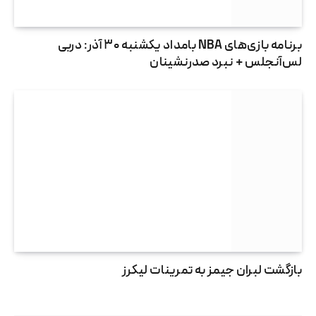
برنامه بازی‌های NBA بامداد یکشنبه ۳۰ آذر: دربی
لس‌آنجلس + نبرد صدرنشینان
بازگشت لبران جیمز به تمرینات لیکرز