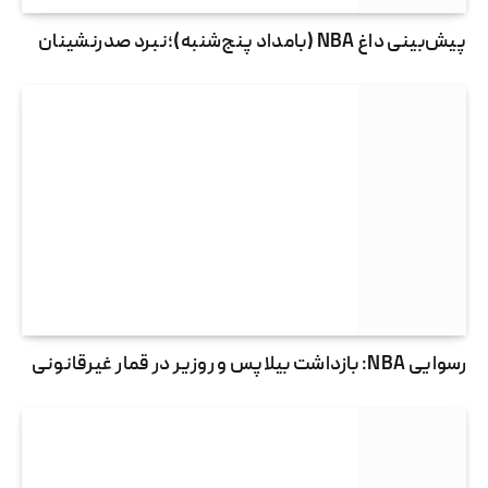
پیش‌بینی داغ NBA (بامداد پنج‌شنبه)؛نبرد صدرنشینان
رسوایی NBA: بازداشت بیلاپس و روزیر در قمار غیرقانونی