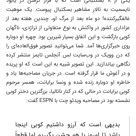
یکی از ۸ بسکتبالی است که با قرار گرفتن در یابود
نایسمیت به تالار مشاهیر بسکتبال پیوست. یک موهبت
غالفگیرکننده! دو ماه بعد از مرگ او، چندین هفته بعد از
عزاداری کشور در واکنش به نوع متفاوتی از تراژدی، ناگهان
کوبی بازگشت و این اتفاق بسیار شیرین بود. چهره او دوباره
روی خبرگزاری‌ها آمد. شما می‌توانید تصویر فوق‌العاده‌ای را
که دن وویک در وب‌سایت لس آنجلس تایمز منتشر کرده
نگاهی بیاندازید. این تصویر شبیه به این است که او پریده
و در آغوش ما قرار گرفته است. در جریان مصاحبه‌ها یاد و
خاطره او دوباره زنده شده و ونسا برایانت، همسر مرحوم
کوبی برایانت در حالی که در کنار ناتالیا، بزرگترین دختر کوبی
نشسته بود در مصاحبه ویدئو چت با ESPN گفت:
بدیهی است که آرزو داشتیم کوبی اینجا
باشد تا امروز با هم جشن بگیریم اما قطعاً