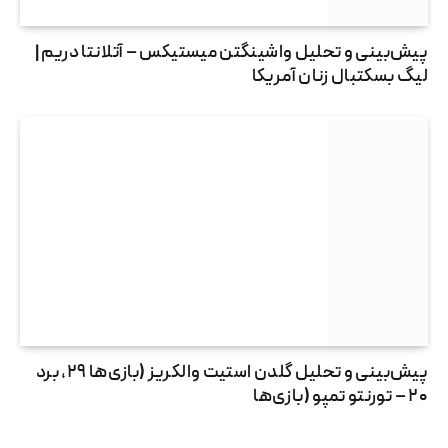
پیش‌بینی و تحلیل واشینگتن میستیکس – آتلانتا دریم |
لیگ بسکتبال زنان آمریکا
پیش‌بینی و تحلیل گلدن استیت والکریز (بازی‌ها ۲۹، برد
۲۰ – تورنتو تمپو (بازی‌ها