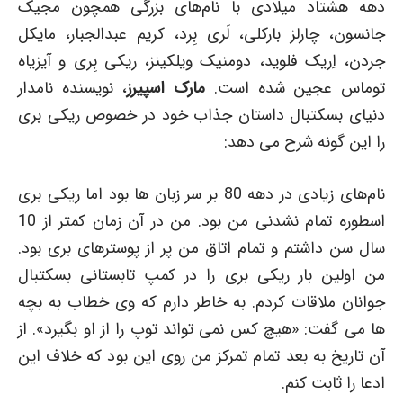
دهه هشتاد میلادی با نام‌های بزرگی همچون مجیک
جانسون، چارلز بارکلی، لَری بِرد، کریم عبدالجبار، مایکل
جردن، اِریک فلوید، دومنیک ویلکینز، ریکی بِری و آیزیاه
توماس عجین شده است.
مارک اسپیرز
، نویسنده نامدار
دنیای بسکتبال داستان جذاب خود در خصوص ریکی بری
را این گونه شرح می دهد:
نام‌های زیادی در دهه 80 بر سر زبان ها بود اما ریکی بری
اسطوره تمام نشدنی من بود. من در آن زمان کمتر از 10
سال سن داشتم و تمام اتاق من پر از پوسترهای بری بود.
من اولین بار ریکی بری را در کمپ تابستانی بسکتبال
جوانان ملاقات کردم. به خاطر دارم که وی خطاب به بچه
ها می گفت: «هیچ کس نمی تواند توپ را از او بگیرد». از
آن تاریخ به بعد تمام تمرکز من روی این بود که خلاف این
ادعا را ثابت کنم.