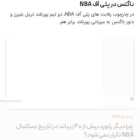
ناگتس در پلی آف NBA
در چارچوب رقابت های پلی آف NBA، دو تیم پورتلند تریل بلیزرز و
دنور ناگتس به میزبانی پورتلند برابر هم…
Advertisement
بسکتبال NBA
چرا دیگر رکورد بیش از ۴۰ ریباند در تاریخ بسکتبال
NBA تکرار نمی‌شود؟