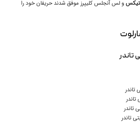
تیکس
و لس آنجلس کلیپرز موفق شدند حریفان خود را
ارلوت