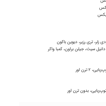
 زلر، تری رزیر، دیوین باکون
انیل سیث، جیلن براون، کمبا واکر