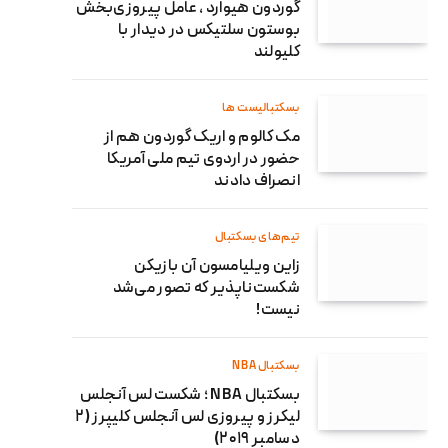
گوردون هیوارد ، عامل پیروزی‌بخش
بوستون سلتیکس در دیدار با
کلیولند
بسکتبالیست ها
مک کالوم و اریک گوردون هم از
حضور در اردوی تیم ملی آمریکا
انصراف دادند
تیم‌های بسکتبال
زاین ویلیامسون آن بازیکن
شکست‌ناپذیر که تصور می‌شد
نیست!
بسکتبال NBA
بسکتبال NBA ؛ شکست لس آنجلس
لیکرز و پیروزی لس آنجلس کلیپرز (۲
دسامبر ۲۰۱۹)