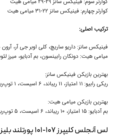
کوارتر سوم: فینیکس سانز ۲۹-۲۹ میامی هیت
کوارتر چهارم: فینیکس سانز ۲۲-۳۱ میامی هیت
ترکیب اصلی:
فینیکس سانز: داریو ساریچ، کلی اوبر جی آر، آرون بی
میامی هیت: دونکان رابینسون، بم آدبایو، میرز لئون
بهترین بازیکن فینیکس سانز:
ریکی رابیو: ۱۱ امتیاز، ۱۱ ریباند، ۶ اسیست، ۱ توپ‌ربایی، ۳ ترن اور
بهترین بازیکن میامی هیت:
بم آدبایو: ۱۵ امتیاز، ۱۰ ریباند، ۶ اسیست، ۵ توپ‌ربایی، ۲ ترن اور
لس آنجلس کلیپرز ۱۰۷-۱۰۱ پورتلند بلیزرز