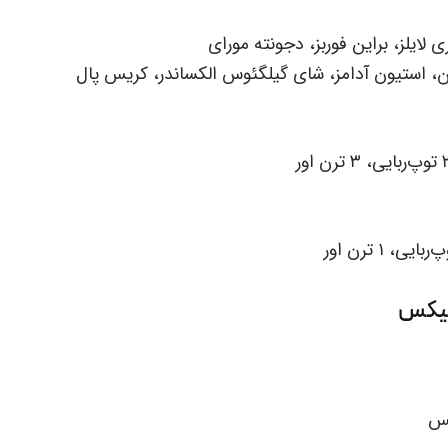
ی لایلز، براین فوربز، دجونته مورای
وسن، استیون آدامز، شای گیلگئوس الکساندر، کریس پال