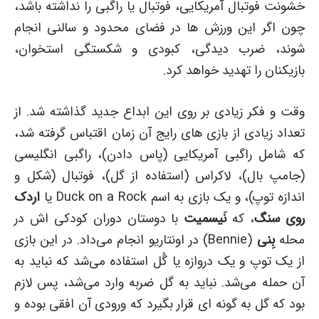
خشونت فوتبال آمریکایی، فوتبال یا راگبی را نداشته باشد،
چون اگر این ورزش ها در فضای محدود و سالنی انجام
شوند، ضرب دیدگی، کبودی و شکستگی استخوان،
بازیکنان را تهدید خواهد کرد.
وقت و فکر زیادی بر روی این ابداع جدید گذاشته شد. از
تعداد زیادی از بازی های رایج آن زمان اقتباس گرفته شد،
که شامل راگبی آمریکایی (پاس دادن)، راگبی انگلیسی
(جامپ بال)، لاکراس (استفاده از گل)، فوتبال (شکل و
اندازه توپ)، و یک بازی به اسم Duck on a Rock یا
اردک
روی سنگ
، که
نَیسمیت
با دوستان دوران کودکی اش در
محله
بِنی
(Bennie) در اونتاریو انجام می‌داد. در این بازی
از یک توپ و یک دروازه یا گُل استفاده می‌شد که نباید به
آن حمله می‌شد. نباید به گل ضربه وارد می‌شد، پس لازم
بود که گل به گونه ای قرار بگیرد که ورودی آن افقی بوده و