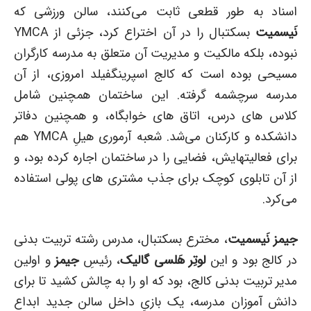
اسناد به طور قطعی ثابت می‌کنند، سالن ورزشی که
نَیسمیت
بسکتبال را در آن اختراع کرد، جزئی از YMCA
نبوده، بلکه مالکیت و مدیریت آن متعلق به مدرسه کارگران
مسیحی بوده است که کالج اسپرینگفیلد امروزی، از آن
مدرسه سرچشمه گرفته. این ساختمان همچنین شامل
کلاس های درس، اتاق های خوابگاه، و همچنین دفاتر
دانشکده و کارکنان می‌شد. شعبه آرموری هیلِ YMCA هم
برای فعالیتهایش، فضایی را در ساختمان اجاره کرده بود، و
از آن تابلوی کوچک برای جذب مشتری های پولی استفاده
می‌کرد.
جیمز نَیسمیت
، مخترع بسکتبال، مدرس رشته تربیت بدنی
در کالج بود و این
لوتِر هَلسی گالیک
، رئیسِ
جیمز
و اولین
مدیر تربیت بدنی کالج، بود که او را به چالش کشید تا برای
دانش آموزان مدرسه، یک بازیِ داخل سالن جدید ابداع