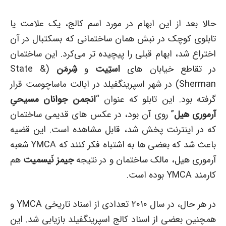
حالا بعد از این ابهام در مورد اسم کالج، یک علامت یا
تابلوی کوچک در نبش همان ساختمانی که بسکتبال در آن
اختراع شد، ابهام قبلی را پیچیده تر می‌کرد. این ساختمان
در تقاطع خیابان های
استِیت
و
شِرمَن
(State &
Sherman) در شهر اسپرینگفیلد در ایالت ماساچوست قرار
گرفته بود. این تابلو که عنوان “
انجمن جوانان مسیحیِ
آرموری هیل
” روی آن بود، در عکس های قدیمی ساختمان
که در اینترنت پخش شد، قابل مشاهده است. این قضیه
باعث شد که بعضی ها به اشتباه فکر کنند که YMCA شعبه
آرموری هیل، مالک ساختمان و در نتیجه
جیمز نَیسمیت
هم
کارمند YMCA بوده است.
در هر حال، در سال ۲۰۱۰ تعدادی از اسناد تاریخی YMCA و
همچنین بعضی از اسناد کالج اسپرینگفیلد بازیابی شد. این