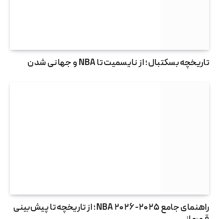
تاریخچه بسکتبال؛ از نایسمیت تا NBA و جهانی شدن
راهنمای جامع NBA ۲۰۲۶-۲۰۲۵؛ از تاریخچه تا پیش‌بینی