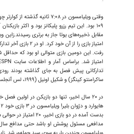
ساکرامنتو کینگز) و شکیل اونیل (۱۹۹۹، لس آنجلس لیکرز) اشاره کرد.
بدست آمده در دو بازی اخ
ویلیامسون چندین بار به سوی سبد حمله‌ور شد. زای