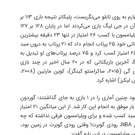
وقتی ویلیامسون در ۷:۰۸ ثانیه گذشته از کوارتر چهارم به روی تابلو می‌نگریست، پلیکانز نتیجه بازی ۱۱۳ بر
۱۰۹ بود. این تیم رزرو پلیکانز بود و اکثر بازیکنان آن در جی لیگ بازی می‌کردند اما در پایان ۱۲۸ بر ۱۲۷
مقابل ذخیره‌های یوتا جاز به برتری رسیدند.زاین ویلیامسون با کسب ۲۶ امتیاز در تنها ۲۳ دقیقه بیشترین
امتیاز بازی را از آن خود کرد. او در ۲ بازی آخر تدارکاتی خود ۲۵ پرتاب انجام داد که ۲۱ پرتاب به درون سبد
رفت. این دومین بازی متوالی او بود که حداقل ۲۵ امتیاز کسب کرد و ۷۵ درصد پرتاب‌های او تبدیل به
امتیاز شد. براساس آمار و اطلاعات سایت ESPN، آخرین بازیکنانی که در ۲۰ سال اخیر در چند بازی
تدارکاتی پیش‌ فصل به جای گذاشته بودند رودی گی (۲۰۱۵، ساکرامنتو کینگز)، کوین مارتین (۲۰۰۸،
در ۲۰ سال اخیر، تنها دو بازیکن در اولین فصل خود چنین آماری را در ۱ بازی به جای گذاشتند؛ گوردون
هایوارد و دژوان بلیر! ویلیامسون در ۳ بازی خود ۲ بار موفق به انجام این کار شد. از این میانگین ۲۱ امتیاز
یر، ۲۰ امتیاز در حوالی سبد کسب شده و برای ویلیامسون فرقی نداشته که چه
مدافعی مسئول پوشش او باشد حتی مدافع سال NBA، رودی گوبرت! وقتی رودی گوبرت در زمین بود،
ن ویلیامسون در این باره گفت: