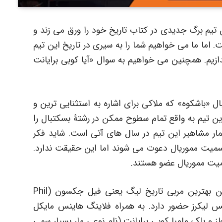
 تیم برگ جدیدی در کتاب تاریخ خود را ورق می زند و
اما ما می خواهیم شما را به سیری در تاریخ این تیم
دازیم. همچنین می خواهیم به سوال «آیا کوبی برایانت
ال «باشکوه» که ملاکی برای اشاره به استثنایی ترین و
ن تیم به واقع تمام سطوح ممکن در رشتۀ بسکتبال را
ر مشاهیر این تیم در سال های آتی است. شاید فکر
 نیسمیت مموریال دعوت می شوند اما این حقیقت ندارد.
یسمیت مموریال عضو هستند.
یکی از بهترین مربیان لیگ NBA و به عقیدۀ من بهترین مربی تاریخ لیگ یعنی فیل جکسون (Phil
 آنجلس لیکرز حضور دارد. به همراه فلاینگ هاینس مایکل
 و بلک مامبا کوبی برایانت (نام نوعی مار بسیار سمی