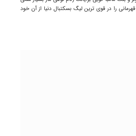
ی بود) از لیکرز، او توانست 11 حلقۀ قهرمانی را در قوی ترین لیگ بسکتبال دنیا از آن خود