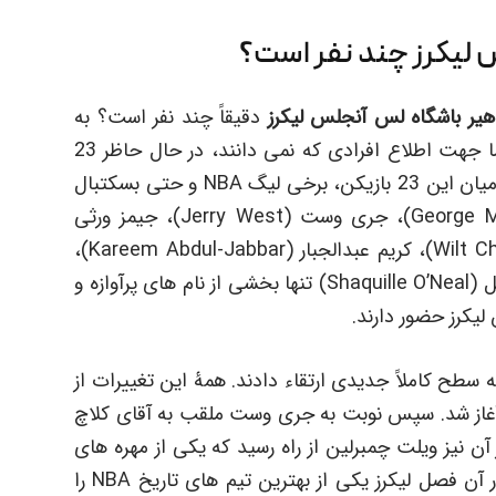
لیکرز چند نفر است؟
یر باشگاه لس آنجلس لیکرز
دقیقاً چند نفر است؟ به
نظر من بسیاری از هواداران این تیم می دانند اما جهت اطلاع افرادی که نمی دانند، در حال حاظر 23
بازیکن از این تیم در تالار مشاهیر حضور دارند. در میان این 23 بازیکن، برخی لیگ NBA و حتی بسکتبال
را دست خوش تغییر کردند. جرج میکان (George Mikan)، جری وست (Jerry West)، جیمز ورثی
(James Worthy)، ویلت چمبرلین (Wilt Chamberlain)، کریم عبدالجبار (Kareem Abdul-Jabbar)،
مجیک جانسون (Magic Johnson) و شکیل اونیل (Shaquille O’Neal) تنها بخشی از نام های پرآوازه و
یکرز حضور دارند.
 سطح کاملاً جدیدی ارتقاء دادند. همۀ این تغییرات از
مانی اول لیگ آغاز شد. سپس نوبت به جری وست ملقب به آقای کلاچ
ن نیز ویلت چمبرلین از راه رسید که یکی از مهره های
حیاتی تیم در فصل 72-1971 به شمار می آمد. در آن فصل لیکرز یکی از بهترین تیم های تاریخ NBA را