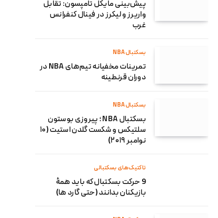
پیش‌بینی مایکل تامپسون: تقابل
واریرز و لیکرز در فینال کنفرانس
غرب
بسکتبال NBA
تمرینات مخفیانه تیم‌های NBA در
دوران قرنطینه
بسکتبال NBA
بسکتبال NBA ؛ پیروزی بوستون
سلتیکس و شکست گلدن استیت (۱۰
نوامبر ۲۰۱۹)
تاکتیک‌های بسکتبالی
9 حرکت بسکتبال که باید همۀ
بازیکنان بدانند (حتی گارد ها)