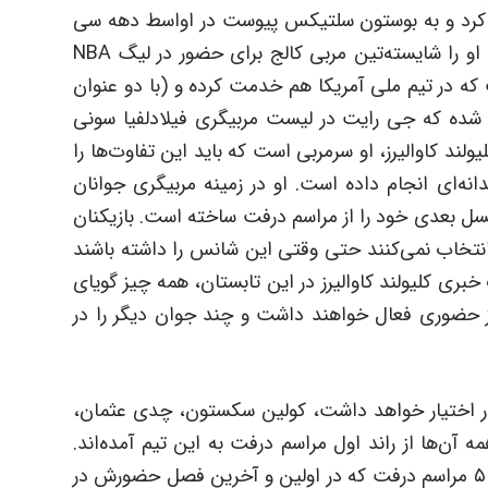
ترک کرد و به بوستون سلتیکس پیوست در اواسط دهه سی
سالگی خود قرار داشت. تنها مربی کالج کنونی که او را شایسته‌تین مربی کالج برای حضور در لیگ NBA
 که در تیم ملی آمریکا هم خدمت کرده و (با دو عنوان
ر در لیگ NBA است. شایعه شده که جی رایت در لیست مربیگری فیلادلفیا سونی
لند کاوالیرز، او سرمربی است که باید این تفاوت‌ها را
ه‌ای انجام داده است. او در زمینه مربیگری جوانان
سل بعدی خود را از مراسم درفت ساخته است. بازیکنان
را انتخاب نمی‌کنند حتی وقتی این شانس را داشته باشند
 خبری کلیولند کاوالیرز در این تابستان، همه چیز گویای
ست که آن‌ها در مراسم درفت سال ۲۰۲۰ نیز حضوری فعال خواهند داشت و چند جوان دیگر را در
در اختیار خواهد داشت، کولین سکستون، چدی عثمان،
همه آن‌ها از راند اول مراسم درفت به این تیم آمده‌اند.
داریوژ گارلند یک هدیه به کلیولند بود، پیک شماره ۵ مراسم درفت که در اولین و آخرین فصل حضورش در