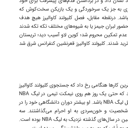
د نشان داد و در برداشتن قدم‌های پیشرفت برای خود
یزی به جز یک سرخوردگی و یک بازیکن سخت‌کوش که
اشد. درنقطه مقابل، فصل کلیولند کاوالیرز هیچ هدف
حضور لبران جیمز یا به شیوه‌های مختلف تکه تکه شدند
ر عدم تمکین محروم شد؛ کوین لاو آسیب دید؛ تریستان
رید شدند. کلیولند کاوالیرز قعرنشین کنفرانس شرق شد
یگ NBA، یکی از بیهوده‌ترین کارها هنگامی رخ داد که جستجوی کلیولند کاوالیرز
برای یافتن سرمربی به پیرمرد ۶۶ ساله‌ای ختم شد که حتی یک روز هم روی نیمکت تیمی در لیگ NBA
ننشسته بود. جان بیلین می‌تواند سورپرایز این فصل لیگ NBA باشد. او بیشتر دوران دانشگاهی خود را در
 شخصیت و خون‌سردی به او احرام می‌گذاشتند. سه
عنصری که در کلیولند کاوالیرز نیز بدان نیاز دارد. بیلین در سال‌های گذشته نزدیک به لیگ NBA بوده است.
خصوصاً این‌که وی به سن بازنشستگی رسیده است.