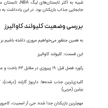
جابجایی جذاب بازیکنان بود. در این یادداشت به
بررسی وضعیت کلیولند کاوالیرز
به همین منظور می‌خواهیم مروری داشته باشیم بر ۳۰ تیم حاضر در لیگ NBA این فصل:
این قسمت: کلیولند کاوالیرز
رکورد فصل قبل: ۱۹ پیروزی در مقابل ۶۳ باخت و عدم راهیابی به مرحله پلی‌آف فصل ۱۹-۲۰۱۸ لیگ NBA
کلیدی‌ترین جذب شده‌ها: داریوژ گارلند (درفت)، 
بیلین (مربی)
مهم‌ترین بازیکنان جدا شده: جی آر اسمیت، کامرون پ