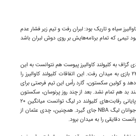
والیرز سیاه و تاریک بود: لبران رفت و تیم زیر فشار عدم
 تیمی که تمام برنامه‌هایش بر روی دوش لبران باشد
ی گزاف به کلیولند کاوالیرز پیوست هم نتوانست به این
تیم کمکی بکند. او به خاطر مصدومیت فقط در ۲۲ بازی به میدان رفت. این اتفاقات کلیولند کاوالیرز را
 دهد و کولین سکستون، گارد رأس این تیم فرصتی برای
ولند بد هم تمام نشد. بعد از چند روز پرنوسان، سکستون
کار خود را قدرتمندانه تمام کرد و در ۲ ماه و نیم پایانی رقابت‌های کلیولند در لیگ توانست میانگین ۲۰
امتیاز در هر بازی را بدست آورد و در تیم متتخب جوانان لیگ NBA جای گیرد. همچنین، چدی عثمان از
نست دقایقی را به میدان برود.