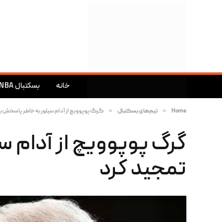
خانه
بسکتبال NBA
»
»
Home
تیم‌های بسکتبال
گرگ پوپوویچ از آدام سیلور به خاطر پاسخش به
گرگ پوپوویچ از آدام س
تمجید کرد