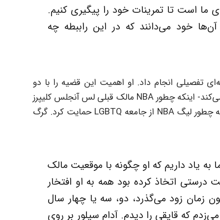
ی ما است تا تمرینات خود را پیگیری کنیم.
لیگ NBA وفادارم و آن‌ها خود می‌دانند که در این راببطه چه
ه‌ای تفصیلی انجام داد. او اهمیت این قضیه را با دو
لحظه تاریخی دیگر دوران حرفه‌ای سیلور مقایسه می‌کند- اینکه چطور NBA مالک قبلی لس آنجلس کلیپرز
را به خاطر اظهارنظر نژادپرستانه محروم کرد و اینکه چطور لیگ NBA از جامعه LGBTQ حمایت کرد. گرگ
 به یاد داریم که او چگونه با موقعیت مالک
 درستی اتخاذ کرده بود همه به او افتخار
ون زمان زود می‌گذرد، دو، سه یا چهار سال
‌زدم که قایقی را دیدم. آدام سیلور بر روی