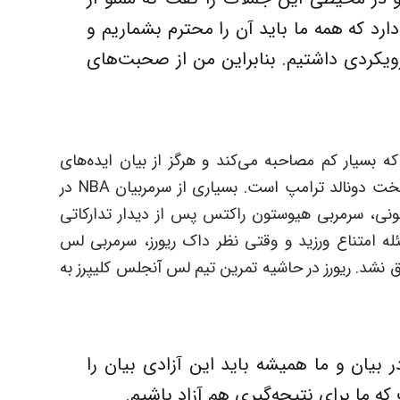
رد که همه ما باید آن را محترم بشماریم و
ویکردی داشتیم. بنابراین من از صحبت‌های
چ یکی از سرمربیان لیگ NBA است که بسیار کم مصاحبه می‌کند و هرگز از بیان ایده‌های
سیاسی یا اجتماعی هراسی ندارد. او مخالف سرسخت دونالد ترامپ است. بسیاری از سرمربیان NBA در
ونی، سرمربی هیوستون راکتس پس از دیدار تدارکاتی
له امتناع ورزید و وقتی نظر داک ریورز، سرمربی لس
 نشد. ریورز در حاشیه تمرین تیم لس آنجلس کلیپرز به
 بیان و ما همیشه باید این آزادی بیان را
که ما برای نتیجه‌گیری هم آزاد باشیم.