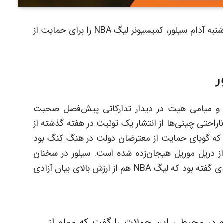
، سرمربی کهنه‌کار لیگ NBA روز سه شنبه آدام سیلور، کمیسیونر لیگ NBA را برای حمایت از
ر
رز و میامی هیت در دیدار تدارکاتی پیش‌فصل صحبت
اراحتی چینی‌ها از انتشار یک توئیت در هفته گذشته از
که گویای حمایت از معترضان دولت در هنگ کنگ بود
از دریل موریل هیجان‌زده شده است. سیلور در سخنان
ابتدایی خود در توکیو و سپس کنفرانس خبری بعدی گفته بود که لیگ NBA هم از ارزش بالای بیان آزادی
و در محیطی این جملات را گفت که مملو از