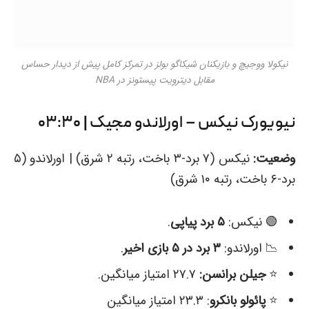
نیکولا ووجیچ و بازیکنان شیکاگو بولز در تمرکز کامل پیش از دیدار حساس
مقابل دیترویت پیستونز در NBA
نیویورک نیکس – اورلاندو مجیک | ۰۳:۳۰
وضعیت:
نیکس (۷ برد-۳ باخت، رتبه ۲ شرق) | اورلاندو (۵
برد-۶ باخت، رتبه ۱۰ شرق)
🟢 نیکس:
۵ برد پیاپی
.
📉 اورلاندو:
۳ برد در ۵ بازی اخیر
.
⭐️
جیلن برانسن:
۲۷.۷ امتیاز میانگین.
⭐️
پائولو بانکرو
: ۲۳.۳ امتیاز میانگین