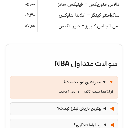
دالاس ماوریکس – فینیکس سانز
۰۵:۰۰
ساکرامنتو کینگز – آتلانتا هاوکس
۰۶:۳۰
لس آنجلس کلیپرز – دنور ناگتس
۰۷:۰۰
سوالات متداول NBA
صدرنشین غرب کیست؟
اوکلاهما سیتی تاندر — ۱۱ برد، ۱ باخت.
بهترین بازیکن لیکرز کیست؟
ومبانیاما vs کری؟