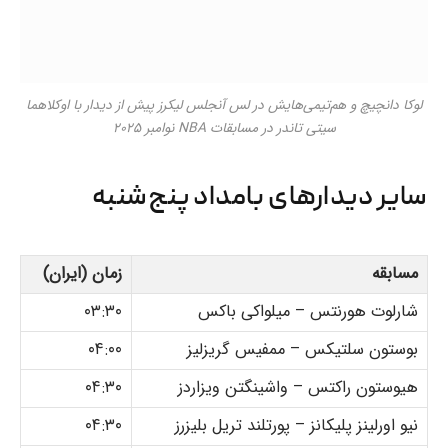
لوکا دانچیچ و هم‌تیمی‌هایش در لس آنجلس لیکرز پیش از دیدار با اوکلاهما
سیتی تاندر در مسابقات NBA نوامبر ۲۰۲۵
سایر دیدارهای بامداد پنج‌شنبه
مسابقه
زمان (ایران)
شارلوت هورنتس – میلواکی باکس
۰۳:۳۰
بوستون سلتیکس – ممفیس گریزلیز
۰۴:۰۰
هیوستون راکتس – واشینگتن ویزاردز
۰۴:۳۰
نیو اورلینز پلیکانز – پورتلند تریل بلیزرز
۰۴:۳۰