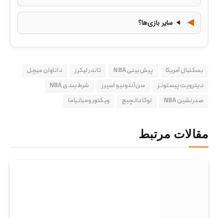
سایر بازی‌ها؟
بسکتبال آمریکا
پیش‌بینی NBA
تاندر لیکرز
داناوان میچل
دیترویت پیستونز
سن آنتونیو اسپرز
شرط‌بندی NBA
صدرنشین NBA
لوکا دانچیچ
ویکتور ومبانیاما
مقالات مرتبط