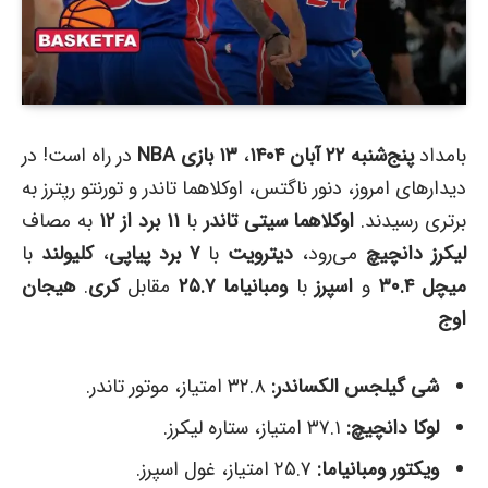
بامداد
پنج‌شنبه ۲۲ آبان ۱۴۰۴
،
۱۳ بازی NBA
در راه است! در
دیدارهای امروز، دنور ناگتس، اوکلاهما تاندر و تورنتو رپترز به
برتری رسیدند.
اوکلاهما سیتی تاندر
با
۱۱ برد از ۱۲
به مصاف
لیکرز دانچیچ
می‌رود،
دیترویت
با
۷ برد پیاپی
،
کلیولند
با
میچل ۳۰.۴
و
اسپرز
با
ومبانیاما ۲۵.۷
مقابل
کری
.
هیجان
اوج
شی گیلجس الکساندر:
۳۲.۸ امتیاز، موتور تاندر.
لوکا دانچیچ:
۳۷.۱ امتیاز، ستاره لیکرز.
ویکتور ومبانیاما:
۲۵.۷ امتیاز، غول اسپرز.