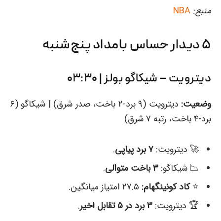
منبع:
NBA
۵ دیدار حساس بامداد پنج‌شنبه
دیترویت – شیکاگو بولز | ۰۳:۳۰
وضعیت:
دیترویت (۹ برد-۲ باخت، صدر شرق) | شیکاگو (۶
برد-۴ باخت، رتبه ۷ شرق)
🚀 دیترویت:
۷ برد پیاپی
.
📉 شیکاگو:
۳ باخت متوالی
.
⭐️
کاد کونینگهام:
۲۷.۵ امتیاز میانگین.
🏆 دیترویت:
۳ برد در ۵ تقابل اخیر
.