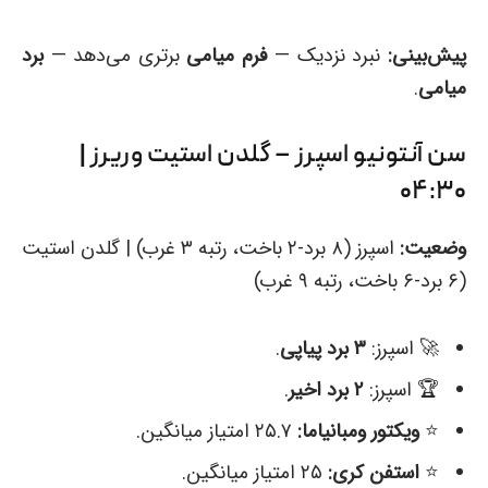
پیش‌بینی:
نبرد نزدیک —
فرم میامی
برتری می‌دهد —
برد
میامی
.
سن آنتونیو اسپرز – گلدن استیت وریرز |
۰۴:۳۰
وضعیت:
اسپرز (۸ برد-۲ باخت، رتبه ۳ غرب) | گلدن استیت
(۶ برد-۶ باخت، رتبه ۹ غرب)
🚀 اسپرز:
۳ برد پیاپی
.
🏆 اسپرز:
۲ برد اخیر
.
⭐️
ویکتور ومبانیاما:
۲۵.۷ امتیاز میانگین.
⭐️
استفن کری:
۲۵ امتیاز میانگین.