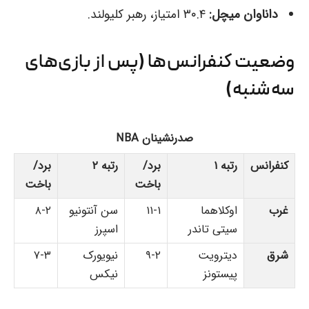
داناوان میچل:
۳۰.۴ امتیاز، رهبر کلیولند.
وضعیت کنفرانس‌ها (پس از بازی‌های
سه‌شنبه)
صدرنشینان NBA
کنفرانس
رتبه ۱
برد/
رتبه ۲
برد/
باخت
باخت
غرب
اوکلاهما
۱۱-۱
سن آنتونیو
۸-۲
سیتی تاندر
اسپرز
شرق
دیترویت
۹-۲
نیویورک
۷-۳
پیستونز
نیکس