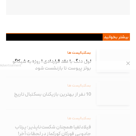
بیشتر بخوانید
بسکتبالیست ها
لول دنگ با عقد قراردادی ۱ روزه به شیکاگو
Advertisement
بولز پیوست تا بازنشست شود
بسکتبالیست ها
10 نفر از بهترین بازیکنان بسکتبال تاریخ
بسکتبالیست ها
فیلادلفیا همچنان شکست‌ناپذیر؛ پرتاب
جادویی فورکان کورکماز در لحظات آخر!