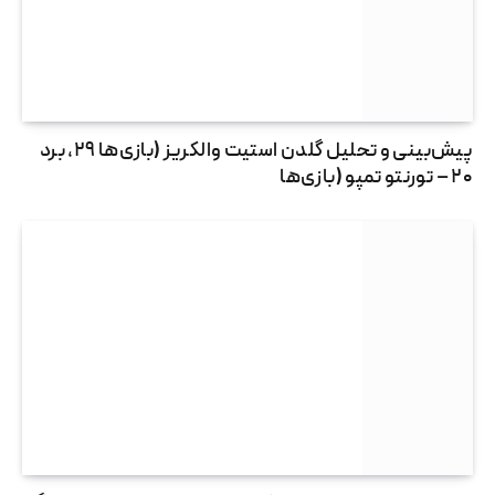
پیش‌بینی و تحلیل گلدن استیت والکریز (بازی‌ها ۲۹، برد
۲۰ – تورنتو تمپو (بازی‌ها