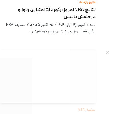
نتایج بازی ها
نتایج NBA امروز: رکورد ۵۱ امتیازی ریوز و
درخشش یانیس
بامداد امروز (۴ آبان ۱۴۰۴ / ۲۵ اکتبر ۲۰۲۵)، ۷ مسابقه NBA
برگزار شد. ریوز رکورد زد، یانیس درخشید و…
بسکتبال NBA