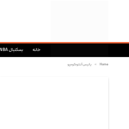
خانه
بسکتبال NBA
»
Home
یانیس آنتتوکومپو