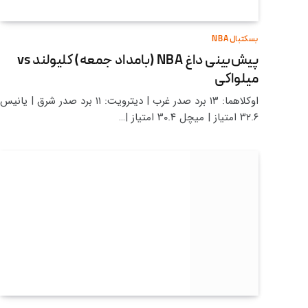
بسکتبال NBA
پیش‌بینی داغ NBA (بامداد جمعه) کلیولند vs
میلواکی
اوکلاهما: ۱۳ برد صدر غرب | دیترویت: ۱۱ برد صدر شرق | یانیس
۳۲.۶ امتیاز | میچل ۳۰.۴ امتیاز |…