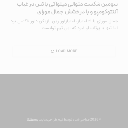
سومین شکست متوالی میلواکی باکس در غیاب
آنتتوکومپو و با درخشش جمال مورای
جمال مورای با ۲۱ امتیاز، امتیازآورترین بازیکن دنور ناگتس بود
اما تنها با پرتاب او نبود که این تیم توانست…
LOAD MORE
© 2026 طراحی شده توسط تیم طراحی سایت
بسکتفا