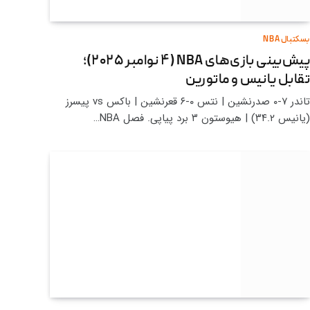
بسکتبال NBA
پیش‌بینی بازی‌های NBA (۴ نوامبر ۲۰۲۵)؛
تقابل یانیس و ماتورین
تاندر ۷-۰ صدرنشین | نتس ۰-۶ قعرنشین | باکس vs پیسرز
(یانیس ۳۴.۲) | هیوستون ۳ برد پیاپی. فصل NBA…