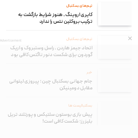
تیم‌های بسکتبال
کایری اروینگ ، هنوز شرایط بازگشت به
ترکیب بروکلین نتس را ندارد
تیم‌های بسکتبال
Advertisement
اتحاد جیمز هاردن ، راسل وستبروک و اریک
گوردون برای شکست دنور ناگتس کافی بود
خبر
جام جهانی بسکتبال چین ؛ پیروزی لیتوانی
مقابل دومینیکن
بسکتبالیست ها
پیش بازی بوستون سلتیکس و پورتلند تریل
بلیزرز؛ شکست کافی است!