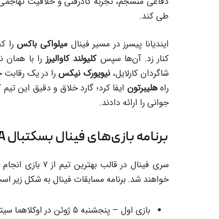
دفاعی منسجم، تجربه کادرفنی و خلاقیت تهاجم
طی کند.
ایندیانا پیسرز در مسیر فینال
میلواکی باکس
را ک
کنار زد. آن‌ها سپس
کلیولند کاوالیرز
شاگردان کارلایل،
نیویورک نیکس
راه
هلیبرتون
ایفا کرد؛ گارد خلاق و دقیق این تیم ک
جوانی را ارائه دادند.
برنامه بازی‌های فینال بسکتبال NBA در فصل 25-2024
خواهند شد. برنامه مسابقات فینال به شکل زیر اس
بازی اول – پنجشنبه ۵ ژوئن در اوکلاهما سیتی