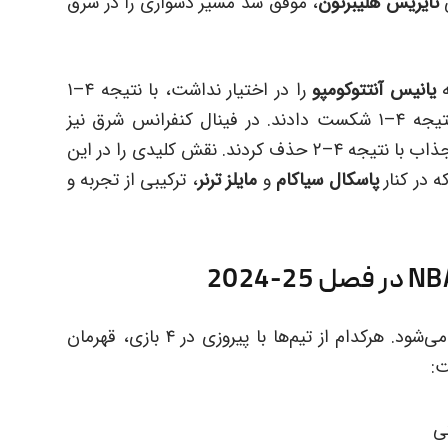
ی
تایریس هلیبرتون
، موفق شد مسیر دشواری را در شرق
ه
یانیس آنتتوکومپو
را در اختیار نداشت، با نتیجه ۴–۱
را با همان نتیجه ۴–۱ شکست دادند. در فینال کنفرانس شرق نیز
را در یک رقابت جذاب با نتیجه ۴–۲ حذف کردند. نقش کلیدی را در این
ه در کنار
پاسکال سیاکام
و
مایلز ترنر
، ترکیبی از تجربه و
سری فینال در قالب بهترین تیم از ۷ بازی انجام می‌شود. هرکدام از تیم‌ها با پیروزی در ۴ بازی، قهرمان
ت: