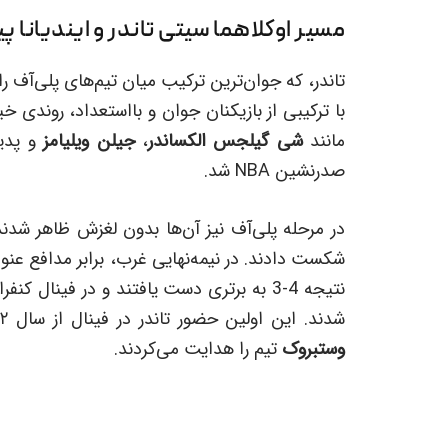
مسیر اوکلاهما سیتی تاندر و ایندیانا پیس
تاندر، که جوان‌ترین ترکیب میان تیم‌های پلی‌آف را
با ترکیبی از بازیکنان جوان و بااستعداد، روندی 
مانند
شی گیلجس الکساندر
،
جیلن ویلیامز
و پدی
صدرنشین NBA شد.
در مرحله پلی‌آف نیز آن‌ها بدون لغزش ظاهر شدند
شکست دادند. در نیمه‌نهایی غرب، برابر مدافع عنو
نتیجه 4-3 به برتری دست یافتند و در فینال کنفرانس غرب، مقابل
شدند. این اولین حضور تاندر در فینال از سال ۲۰۱۲ محسوب می‌شود؛ زمانی که
وستبروک
تیم را هدایت می‌کردند.