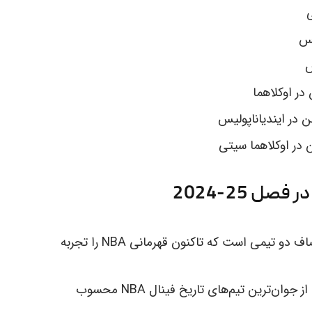
نبرد اوکلاهما سیتی تاندر و ایندیانا پیسرز، مصاف دو تیمی است که تاکنون قهرمانی NBA را تجربه
ترکیب تاندر با میانگین سنی 23.4 سال، یکی از جوان‌ترین تیم‌های تاریخ فینال NBA محسوب