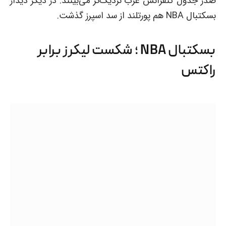
صدر جدول کنفرانس غرب نزدیک‌تر می‌بینند. در دیگر دیدار
بسکتبال NBA هم پورتلند از سد اسپرز گذشت.
بسکتبال NBA ؛ شکست لیکرز برابر
راکتس