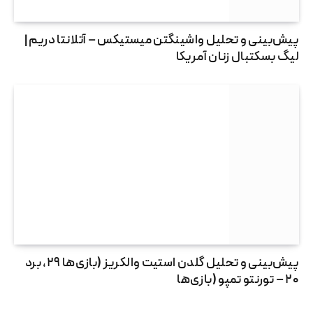
پیش‌بینی و تحلیل واشینگتن میستیکس – آتلانتا دریم |
لیگ بسکتبال زنان آمریکا
پیش‌بینی و تحلیل گلدن استیت والکریز (بازی‌ها ۲۹، برد
۲۰ – تورنتو تمپو (بازی‌ها