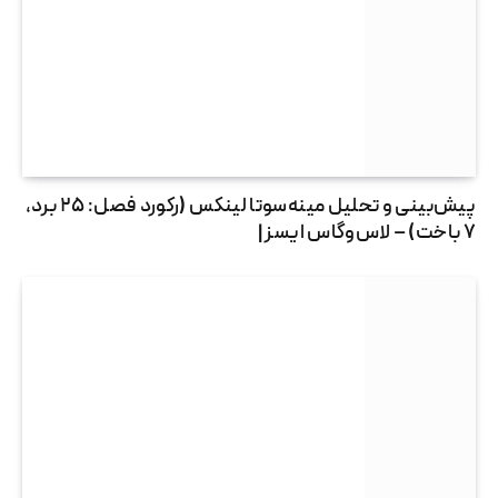
پیش‌بینی و تحلیل مینه‌سوتا لینکس (رکورد فصل: ۲۵ برد،
۷ باخت) – لاس‌وگاس ایسز |