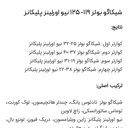
شیکاگو بولز ۱۱۹-۱۲۵ نیو اورلینز پلیکانز
نتایج:
کوارتر اول: شیکاگو بولز ۲۵-۳۲ نیو اورلینز پلیکانز
کوارتر دوم: شیکاگو بولز ۳۷-۴۰ نیو اورلینز پلیکانز
کوارتر سوم: شیکاگو بولز ۱۹-۳۱ نیو اورلینز پلیکانز
کوارتر چهارم: شیکاگو بولز ۳۸-۲۲ نیو اورلینز پلیکانز
ترکیب اصلی:
شیکاگو بولز: تادئوس یانگ، چندلر هاتچیسون، لوک کورنت،
توماس ساتورانسکی، زاچ لاوین
نیو اورلینز پلیکانز: زاین ویلیامسون، دریک فیورز، لونزو بال،