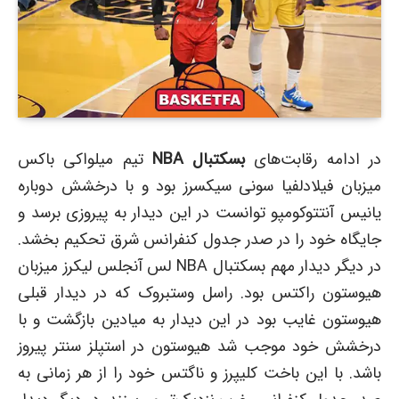
در ادامه رقابت‌های
بسکتبال NBA
تیم میلواکی باکس
میزبان فیلادلفیا سونی سیکسرز بود و با درخشش دوباره
یانیس آنتتوکومپو توانست در این دیدار به پیروزی برسد و
جایگاه خود را در صدر جدول کنفرانس شرق تحکیم بخشد.
در دیگر دیدار مهم بسکتبال NBA لس آنجلس لیکرز میزبان
هیوستون راکتس بود. راسل وستبروک که در دیدار قبلی
هیوستون غایب بود در این دیدار به میادین بازگشت و با
درخشش خود موجب شد هیوستون در استپلز سنتر پیروز
باشد. با این باخت کلیپرز و ناگتس خود را از هر زمانی به