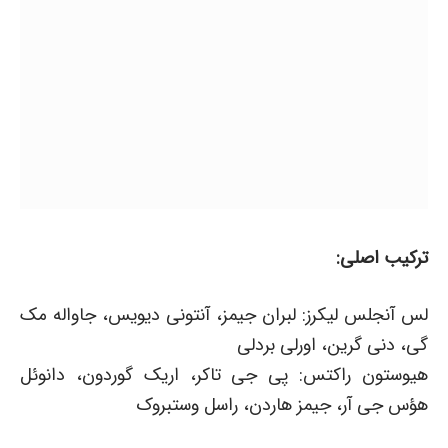
ترکیب اصلی:
لس آنجلس لیکرز: لبران جیمز، آنتونی دیویس، جاواله مک
گی، دنی گرین، اورلی بردلی
هیوستون راکتس: پی جی تاکر، اریک گوردون، دانوئل
هؤس جی آر، جیمز هاردن، راسل وستبروک