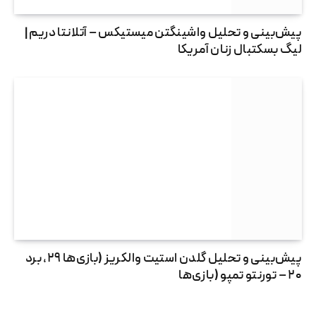
پیش‌بینی و تحلیل واشینگتن میستیکس – آتلانتا دریم |
لیگ بسکتبال زنان آمریکا
پیش‌بینی و تحلیل گلدن استیت والکریز (بازی‌ها ۲۹، برد
۲۰ – تورنتو تمپو (بازی‌ها