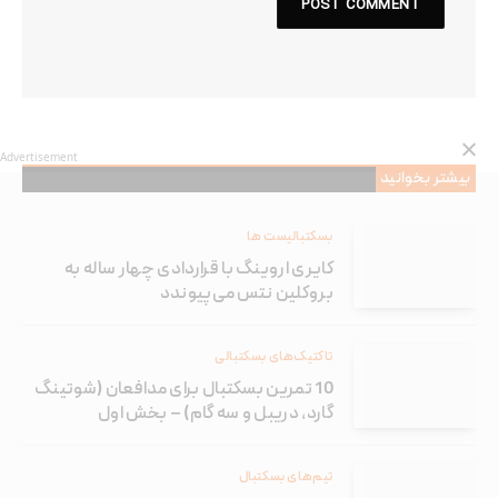
Advertisement
بیشتر بخوانید
بسکتبالیست ها
کایری اروینگ با قراردادی چهار ساله به
بروکلین نتس می‌پیوندد
تاکتیک‌های بسکتبالی
10 تمرین بسکتبال برای مدافعان (شوتینگ
گارد، دریبل و سه گام) – بخش اول
تیم‌های بسکتبال