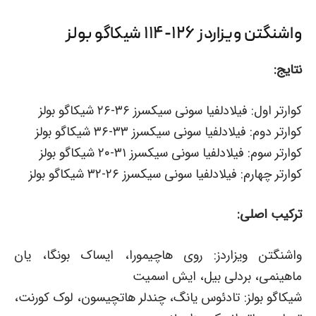
واشنگتن ویزاردز ۱۲۶-۱۱۴ شیکاگو بولز
نتایج:
کوارتر اول: فیلادلفیا سونی سیکسرز ۳۶-۲۶ شیکاگو بولز
کوارتر دوم: فیلادلفیا سونی سیکسرز ۳۳-۳۶ شیکاگو بولز
کوارتر سوم: فیلادلفیا سونی سیکسرز ۳۱-۲۰ شیکاگو بولز
کوارتر چهارم: فیلادلفیا سونی سیکسرز ۲۶-۳۲ شیکاگو بولز
ترکیب اصلی:
واشنگتن ویزاردز: روی هاچیمورا، ایساک بونگا، یان
ماهینمی، بردلی بیل، ایش اسمیت
شیکاگو بولز: تادئوس یانگ، چندلر هاتچیسون، لوک کورنت،