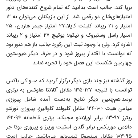
برپا کند. جالب است بدانید که تمام شروع کننده‌های دنور
امتیازهای‌شان دو رقمی شد. از این بازیکنان می‌توان به ۱۲
امتیاز و ۲۱ ریباند کلینت کاپلا،۲۷ امتیاز جیمز هاردن، ۲۵
امتیاز راسل وستبروک و نیکولا یوکیچ ۲۷ امتیاز و ۲ ریباند
اشاره کرد. ولی با وجود ثبت این رکورد جالب باز هم دنور بود
که توانست با اقتدار پیروز شود و در طرف دیگر هیوستون
چهارمین شکست این فصل خود را تجربه نماید.
روز گذشته نیز چند بازی دیگر برگزار گردید که میلواکی باکس
توانست با نتیجه ۱۲۷-۱۳۵ مقابل آتلانتا هاوکس به برتری
برسد.هم‌چنین دیگر نتایج به‌دست آمده شامل پیروزی
میامی هیت ۱۰۰-۱۲۴ مقابل کلیولند کاوالیرز، پیروزی تورنتو
رپترز ۹۷-۱۱۳ برابر اورلاندو مجیک، برتری قاطعانه ۹۴-۱۴۲
دالاس موریکس برابر گلدن استیت وریرز و پیروزی یوتا جز
۹۵-۱۰۳ مقابل مینسوتا تیمبرولوز می‌باشند. جالب است