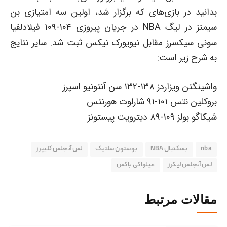
بدانید در بازی‌های که برگزار شد، اولین سه امتیازی بن
سیمنز در لیگ NBA در جریان پیروزی ۱۰۴-۱۰۹ فیلادلفیا
سونی سیکسرز مقابل نیویورک نیکس ثبت شد. سایر نتایج
به شرح زیر است:
واشینگتن ویزاردز ۱۳۸-۱۳۲ سن آنتونیو اسپرز
بروکلین نتس ۱۰۱-۹۱ شارلوت هورنتس
شیکاگو بولز ۱۰۹-۸۹ دیترویت پیستونز
nba
بسکتبال NBA
بوستون سلتیک
لس آنجلس کلیپرز
لس‌ آنجلس لیکرز
میلواکی باکس
مقالات مرتبط