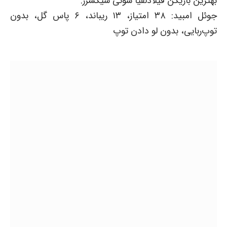
بهترین بازیکن فیلادلفیا سونی سیکسرز:
جوئل امبید: ۳۸ امتیاز، ۱۳ ریباند، ۶ پاس گل، بدون
توپ‌ربایی، بدون لو دادن توپ