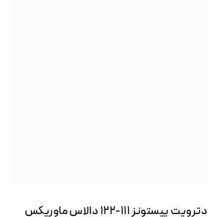
دترویت پیستونز ۱۱۱-۱۲۲ دالاس ماوریکس