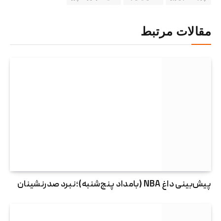
مقالات مرتبط
پیش‌بینی داغ NBA (بامداد پنج‌شنبه)؛نبرد صدرنشینان