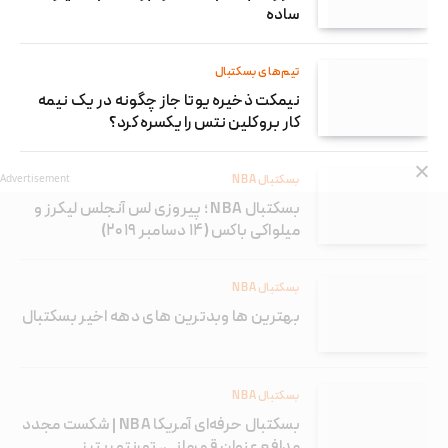
ساده
تیم‌های بسکتبال
نیمکت ذخیره یوتا جاز چگونه در یک نیمه
کار بروکلین نتس را یکسره کرد؟
Advertisement
بسکتبال NBA
بسکتبال NBA ؛ پیروزی لس آنجلس لیکرز و
میلواکی باکس (۱۴ دسامبر ۲۰۱۹)
بسکتبال NBA
بهترین ها وبدترین های دهه اخیر بسکتبال
بسکتبال NBA
بسکتبال حرفه‌ای آمریکا NBA | شکست مجدد
مدافع عنوان قهرمانی، تورنتو رپترز