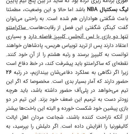
طوری برنامه ریزی کرده بود که شاید در بین پنج تیم پایین
لیگ بسکتبال
NBA
باشد اما حالا و این وضعیت، مطمئنا
باعث شگفتی هواداران هم شده است. به راحتی می‌توان
گفت کینگز، شگفتی این فصل از رقابت‌هاست.
ساکرامنتو
تنها دو بازی با لس آنجلس کلیپرز فاصله دارد
و بسیاری
اعتقاد دارند پس از ترید توبیاس هریس، پادشاهان خواهند
توانست به کلیپرز برسند و رتبه هشتم را از آنِ خود کنند.
نقطه‌ای که ساکرامنتو باید پیشرفت کند، در خط دفاع است
زیرا اگر نگاهی به عملکرد دفاعی‌شان بیندازیم، در رتبه
۲۶
حضور دارند که آمار بسیار بدی است. مخصوصا که اگر این
تیم می‌خواهد در پلی‌آف حضور داشته باشد، باید هرچه
زودتر دست به ترمیم این ضعف خود بزند. این تیم در دو
بازی پیشین خود شکست خورده و البته این باخت‌ها بیشتر
از آنکه ناراحت کننده باشند، شجاعت مردان اهل ایالت
کالیفورنیا را افزایش داده است. اگر دلیلش را بپرسید، به