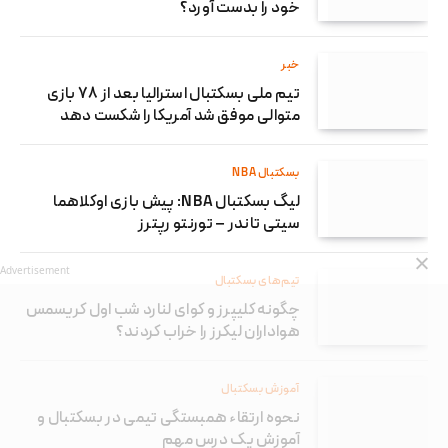
خود را بدست آورد؟
خبر
تیم ملی بسکتبال استرالیا بعد از ۷۸ بازی
متوالی موفق شد آمریکا را شکست دهد
بسکتبال NBA
لیگ بسکتبال NBA: پیش بازی اوکلاهما
سیتی تاندر – تورنتو رپترز
Advertisement
تیم‌های بسکتبال
چگونه کلیپرز و کوای لنارد شب اول کریسمس
هواداران لیکرز را خراب کردند؟
آموزش بسکتبال
نحوه ارتقاء همبستگی تیمی در بسکتبال و
آموزش یک درس مهم