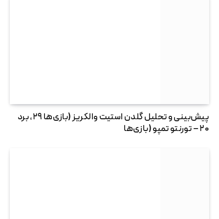
پیش‌بینی و تحلیل گلدن استیت والکریز (بازی‌ها ۲۹، برد
۲۰ – تورنتو تمپو (بازی‌ها