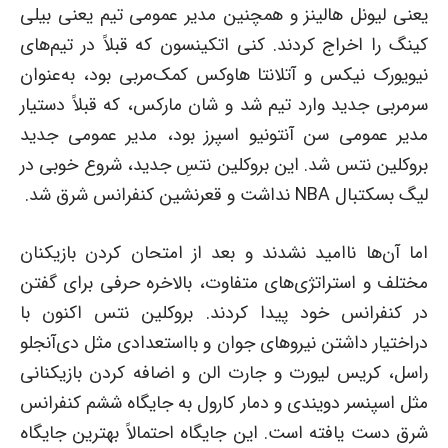
یعنی لیونل هالینز و همچنین مدیر عمومی تیم یعنی بیلی
کینگ را اخراج کردند. کنی اتکینسون که قبلاً در تیم‌های
نیویورک نیکس و آتلانتا هاوکس کمک‌مربی بود، به‌عنوان
سرمربی جدید وارد تیم شد و شان مارکس، که قبلاً دستیار
مدیر عمومی سن آنتونیو اسپرز بود، مدیر عمومی جدید
بروکلین نتس شد. این بروکلین نتسِ جدید، شروع خوبی در
لیگ بسکتبال NBA نداشت و قعرنشین کنفرانس شرق شد.
اما آن‌ها ناامید نشدند و بعد از امتحان کردن بازیکنان
مختلف و استراتژی‌های متفاوت، بالاخره حرفی برای گفتن
در کنفرانس خود پیدا کردند. بروکلین نتس اکنون با
دراختیار داشتن نیروهای جوان و بااستعدادی مثل دی‌آنجلو
راسل، کریس لیورت و جارت الن و اضافه کردن بازیکنانی
مثل اسپنسر دویندی و دمار کارول به جایگاه ششم کنفرانس
شرق دست یافته است. این جایگاه احتمالاً بهترین جایگاه