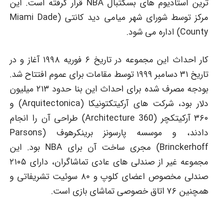
ترین استادیوم های بسکتبال NBA قرار گرفته است. این
مرکز توسط شورای شهر میامی دید کانتی (Miami Dade
County) اداره می شود.
کار احداث این مجموعه در تاریخ ۶ فوریه ۱۹۹۸ آغاز و در
تاریخ ۳۱ دسامبر ۱۹۹۹ توسط مقامات برای عموم افتتاح شد.
بودجه مصرف شده برای احداث این بنا حدود ۲۱۳ میلیون
دلار بود، شرکت های آرکیتکتونیکا (Arquitectonica) و
۳۶۰ آرکیتکچر (360 Architecture) طراحی آن را انجام
دادند، و موسسه پارسونز برینکرهوف (Parsons
Brinckerhoff) مجری ساخت آن برای NBA بود. این
مجموعه غیر از صندلی های عادی تماشاگران، دارای ۲۱۰۵
صندلی مخصوص اعضای کلوپ و ۸۰ سوئیت تشریفاتی و
همچنین ۷۶ اتاق خصوصی تماشای بازی است.