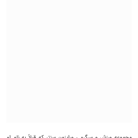
مجموعه ورزش و سرگرمی ورایزون سنتر که قبلاً به نام ام