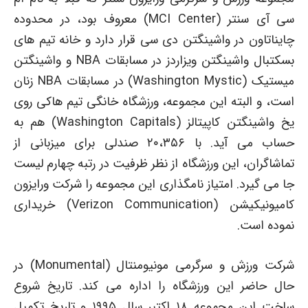
سی آی سنتر (MCI Center) معروف بود، در محدوده
چایناتاون در واشینگتن دی سی قرار دارد و خانه تیم های
بسکتبال واشینگتن ویزاردز در مسابقات NBA و واشینگتن
میستیک (Washington Mystic) در مسابقات NBA زنان
است، و البته این مجموعه، ورزشگاه خانگی تیم هاکی روی
یخ واشینگتن کاپیتالز (Washington Capitals) هم به
حساب می آید. با ۲۰،۳۵۶ صندلی برای میزبانی از
تماشاگران، این ورزشگاه از نظر ظرفیت در رتبه چهارم لیست
جا می گیرد. امتیاز نامگذاری این مجموعه را شرکت ورایزون
کامیونیکیشن (Verizon Communication) خریداری
نموده است.
شرکت ورزش و سرگرمی مونیومنتال (Monumental) در
حال حاضر این ورزشگاه را اداره می کند. تاریخ شروع
ساخت این مجموعه ۱۸ اکتبر سال ۱۹۹۵ و تاریخ تکمیل