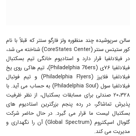
سالن سرپوشیده چند منظوره ولز فارگو سنتر که قبلاً با نام
کور ستیتس سنتر (CoreStates Center) شناخته می شد،
در فیلادلفیا قرار دارد و استادیوم خانگی تیم بسکتبال
فیلادلفیا ۷۶ی (Philadelphia 76ers)، تیم هاکی روی یخ
فیلادلفیا فلایرز (Philadelphia Flyers) و تیم فوتبال
فیلادلفیا سول (Philadelphia Soul) به حساب می آید. با
۲۰،۳۲۸ صندلی برای مسابقات بسکتبال، از نظر ظرفیت
پذیرش تماشاگر، در رده پنجم بزرگترین استادیوم های
بسکتبال لیست ما قرار می گیرد. در حال حاضر شرکت
گلوبال اسپکتروم (Global Spectrum) آن را نگهداری و
مدیریت می کند.