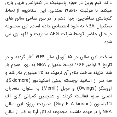
داند. تیم وریرز در حوزه پاسیفیک در کنفرانس غربی بازی
میکند. با ظرفیت ۱۹،۵۹۶ صندلی، این استادیوم از لحاظ
گنجایش تماشاچی، رتبه دهم را در بین تمامی سالن های
بسکتبال NBA به خود اختصاص داده است. این مجموعه
در حال حاضر توسط شرکت AEG مدیریت و نگهداری می
شود.
ساخت این سالن در ۱۵ آوریل سال ۱۹۶۴ آغاز گردید و در
تاریخ ۹ نوامبر ۱۹۶۶ توسط مدیران NBA به روی عموم باز
شد. هزینه ساخت بنای آن نزدیک به ۲۵ میلیون دلار شد و
سه نفر از اساتید برجسته یعنی اسکیدمور (Skidmore)،
اووینگز (Owings) و مریل (Merrill) به عنوان معماران
اصلی سازه فعالیت کردند و همچنین کمپانی گای اف
اتکینسون (Guy F Atkinson) مدیریت پروژه این سالن
NBA را بر عهده داشت. مجموعه اوراکل آرنا به غیر از سالن