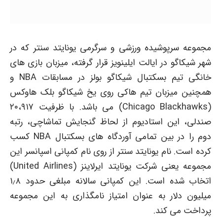
مجموعه سرپوشیده ورزشی و سرگرمی یونایتد سنتر که در
شهر شیکاگو در ایالت ایلینویز قرار گرفته، میزبان بازی های
خانگی تیم بسکتبال شیکاگو بولز در مسابقات NBA و
همچنین میزبان تیم هاکی روی یخ شیکاگو بلک هاوکس
(Chicago Blackhawks) می باشد. با ظرفیت ۲۰،۹۱۷
صندلی، این استادیوم از لحاظ گنجایش تماشاچی، رتبه
دوم را در بین تمامی آوردگاه های بسکتبال NBA کسب
کرده است. نام یونایتد سنتر از روی نام کمپانی اسپانسر این
مجموعه یعنی شرکت یونایتد ایرلاینز (United Airlines)
اتخاب شده است. این کمپانی سالانه مبلغی حدود ۱٫۸
میلیون دلار به عنوان امتیاز نامگذاری به این مجموعه
پرداخت می کند.