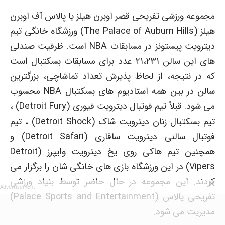
مجموعه ورزشی تفریحی قصر اوبرن هیلز یا پالاس آف اوبرن
هیلز (The Palace of Auburn Hills) ورزشگاه خانگی تیم
دیترویت پیستونز در مسابقات NBA است. ظرفیت صندلی
های این سالن ۲۱،۲۳۱ عدد برای مسابقات بسکتبال است
که در نتیجه، از لحاظ پذیرش تعداد تماشاچی، بزرگترین
سالن در بین همه استادیوم های بسکتبال NBA محسوب
می شود. قبلاً تیم فوتبال دیترویت فیوری (Detroit Fury) ،
تیم بسکتبال زنان دیترویت شاک (Detroit Shock) ، تیم
فوتبال سالنی دیترویت سافاری (Detroit Safari) و
همچنین تیم هاکی روی یخ دیترویت وایپرز (Detroit
Vipers) در این ورزشگاه بازی های خانگی شان را برگزار می
کردند. این مجموعه در حال حاضر توسط بنیاد ورزشی
Advertisement
تفریحی پالاس (Palace Sports and Entertainment)
مدیریت می شود.