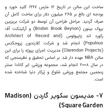
ساخت این سالن در تاریخ ۱۲ مارس ۱۹۹۷ کلید خورد و
بودجه ای بالغ بر ۲۶۵ میلیون دلار برای ساخت کامل آن
صرف گردید. مراحل طراحی آن توسط دو شرکت بریزبین
بروک بینون (Brisbin Brook Beynon) و آرکیتکت آف
رکورد اند پاپیولوس (Architect of Record and
Populous) انجام شد و شرکت کلارندون پروجکتس
(Clarendon Projects) مدیریت اجرای پروژه را برای این
سالن NBA عهده دار شد. بر اساس تحقیق و نظرسنجی که
در سال ۲۰۰۸ انجام شد، مجموعه ورزشی ایر کانادا سنتر
پنجمین مجتمع ورزشی شلوغ و پُرکار دنیا شناخته شده
است.
۷- مدیسون سکویر گاردن (Madison
Square Garden)