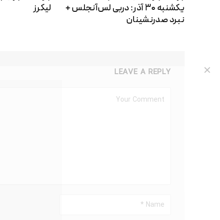
یکشنبه ۳۰ آذر: دربی لس‌آنجلس +
لیکرز
نبرد صدرنشینان
LEAVE A REPLY