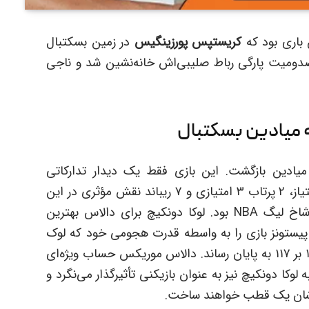
کریستپس پورزینگیس
در زمین بسکتبال
اطر مصدومیت پارگی رباط صلیبی‌اش خانه‌نشین شد و ناجی
میادین بسکتبال
میادین بازگشت. این بازی فقط یک دیدار تدارکاتی
پیش‌فصل بود اما کریستپس پورزینگیس با ۱۸ امتیاز، ۲ پرتاب ۳ امتیازی و ۷ ریباند نقش مؤثری در این
بازی ایفا کرد. این شروع خوبی برای اسب تک شاخ لیگ NBA بود. لوکا دونکیچ برای دالاس بهترین
 گرفت اما دترویت پیستونز بازی را به واسطه قدرت هجومی خود که لوک
کنارد در آن ۱۹ امتیاز کسب کرده بود با پیروزی ۱۲۴ بر ۱۱۷ به پایان رساند. دالاس موریکس حساب ویژه‌ای
کا دونکیچ نیز به عنوان بازیکنی تأثیرگذار می‌نگرد و
تیم‌شان یک قطب خواهند ساخت.