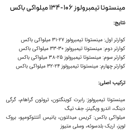
مینستوتا تیمبرولوز ۱۰۶-۱۳۴ میلواکی باکس
نتایج:
کوارتر اول: مینستوتا تیمبرولوز ۲۷-۳۱ میلواکی باکس
کوارتر دوم: مینستوتا تیمبرولوز ۳۰-۳۳ میلواکی باکس
کوارتر سوم: مینستوتا تیمبرولوز ۲۵-۳۸ میلواکی باکس
کوارتر چهارم: مینستوتا تیمبرولوز ۲۴-۳۲ میلواکی باکس
ترکیب اصلی:
مینستوتا تیمبرولوز: رابرت کوینگتون، تروئون گراهام، گرگی
دینگ، اندرو ویگینز، جف تیگ
میلواکی باکس: کریس میدلتون، یانیس آنتتوکومپو، بروک
لوپز، اریک بلدسوئه، وسلی متیوز