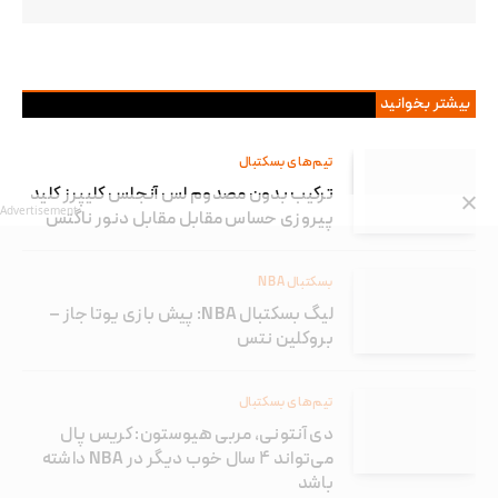
بیشتر بخوانید
تیم‌های بسکتبال
ترکیب بدون مصدوم لس آنجلس کلیپرز کلید
Advertisement
پیروزی حساس مقابل مقابل دنور ناگتس
بسکتبال NBA
لیگ بسکتبال NBA: پیش بازی یوتا جاز –
بروکلین نتس
تیم‌های بسکتبال
دی آنتونی، مربی هیوستون: کریس پال
می‌تواند ۴ سال خوب دیگر در NBA داشته
باشد