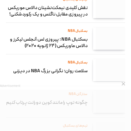
نقش کلیدی نیمکت‌نشینان دالاس موریکس
در پیروزی مقابل ناگتس و یک رکوردشکنی!
بسکتبال NBA
بسکتبال NBA ؛ پیروزی لس آنجلس لیکرز و
دالاس ماوریکس (۲۴ ژانویه ۲۰۲۰)
بسکتبال NBA
سلامت روان؛ نگرانی بزرگ NBA در دیزنی
Advertisement
ستارگان NBA
چگونه توپ را مانند کوین دورانت پرتاب کنیم
تیم‌های بسکتبال