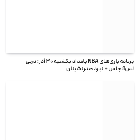
برنامه بازی‌های NBA بامداد یکشنبه ۳۰ آذر: دربی
لس‌آنجلس + نبرد صدرنشینان