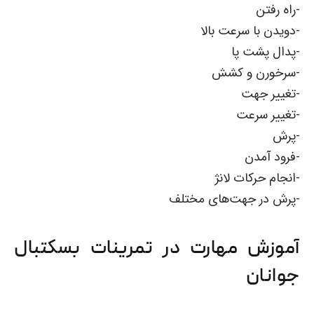
-راه رفتن
-دویدن با سرعت بالا
-پدال پشت پا
-سرخورن و کشش
-تغییر جهت
-تغییر سرعت
-پرش
-فرود آمدن
-انجام حرکات لانژ
-پرش در جهت‌های مختلف
آموزش مهارت در تمرینات بسکتبال
جوانان