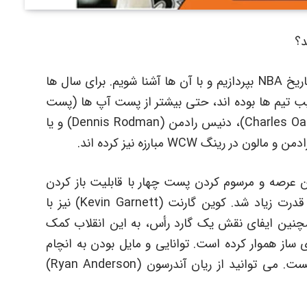
د؟
زمان آن رسیده تا به بهترین فوروارد های قدرتی تاریخ NBA بپردازیم و با آن ها آشنا شویم. برای سال ها
حکم قلدورهای ترکیب تیم ها بوده اند، حتی بیشتر از پست آپ ها (پست
5). به بسکتبالیست هایی مثل چارلز اواکلی (Charles Oakley)، دنیس رادمن (Dennis Rodman) و یا
 دیرک نویتزکی (Dirk Nowitzki) به این عرصه و مرسوم کردن پست چهار با قابلیت باز کردن
دفاع حریف، اهمیت مهارت به اندازۀ ماهیچه و قدرت زیاد شد. کوین گارنت (Kevin Garnett) نیز با
چنین ایفای نقش یک گارد رأس، به این انقلاب کمک
لا پست 4 بازکننده راه را برای پست 4 بازی ساز هموار کرده است. توانایی و مایل بودن به انچام
پرتاب سه امتیازی دیگر برای این پست کافی نیست. می توانید از ریان آندرسون (Ryan Anderson)