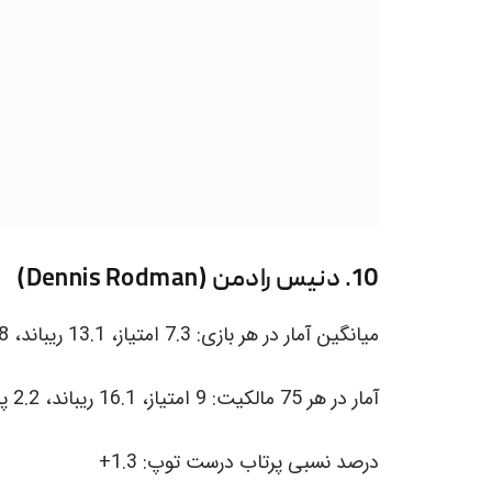
10. دنیس رادمن (Dennis Rodman)
میانگین آمار در هر بازی: 7.3 امتیاز، 13.1 ریباند، 1.8 پاس منجر به امتیار، 0.7 توپ ربایی، 0.6 سد.
آمار در هر 75 مالکیت: 9 امتیاز، 16.1 ریباند، 2.2 پاس منجر به امتیاز، 0.8 توپ ربایی، 0.7 سد.
درصد نسبی پرتاب درست توپ: 1.3+