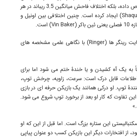
به ثبت رسیده نه تنها جایگاه اول را به خود اختصاص داده، بلکه اختلاف فاحش میانگین 3.5 ریباند در هر
بازی را با نفر دوم یعنی شکیل اونیل (Shaquille O’Neal) ایجاد کرده است. چنین اختلافی بین اونیل و
 است.
برایان فیلیپس (Brian Philips) از نویسندگان سایت رینگر ها (Ringer) با نگاهی علمی مشخصه های
تاً به یک آه کشیدن و یا خندۀ ختم می شود اما برای
 اطلاعات قابل درک است: سرعت، زاویه، چرخش توپ،
نندۀ توپ. او درکی همانند یک بازیکن حرفه ای در بازی
 این تفاوت که کار او بعد از برخورد توپ شروع می شود.
.»
سکتبالیستی این ستاره بزرگ است. اما قبل از این که او
ود، از افتخارات دیگر این بازیکن کسب دو عنوان پیاپی