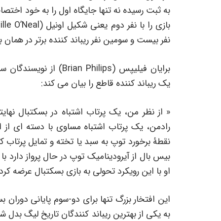
نفر بیست و سومین نفر ریباند کننده برتر در همان بازه 10 فصلی یعنی ئین باکر (Vin Baker)
یک ریباند کننده قاطع را بیان می کند:
« از نظر من، یک پرتاب اشتباه در بسکتبال نهای
رادمن، یک پرتاب اشتباه مساوی با دسته ای از
نقطۀ برخورد توپ به سبد یا تخته و تمایل پرتاب ک
بیس بال از آیرودینامیک توپ در حال پرواز دارد با
او با این رویکرد تحولی به بازی بسکتبال عرضه کرد
این افتخار بزرگ تنها برای دو-سوم پایانی دوران ب
به یکی از بهترین ریباند کنندگان تاریخ لیگ بدل ش