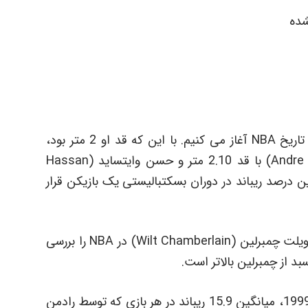
شده
ما این لیست را با یکی از بهترین ریباند کنندگان تاریخ NBA آغاز می کنیم. با این که قد او 2 متر بود،
دنیس رادمن بعد از آندره دراموند (Andre Drummond) با قد 2.10 متر و حسن وایتساید (Hassan
یگاه سوم بالاترین درصد ریباند در دوران بسکتبالیستی یک بازیکن قرار
اگر اطلاعات بسکتبال رفرنس در مورد آمار و ارقام ویلت چمبرلین (Wilt Chamberlain) در NBA را بررسی
بد از چمبرلین بالاتر است.
در طول 10 فصل از سال 91-1990 تا سال 2000-1999، میانگین 15.9 ریباند در هر بازی که توسط رادمن