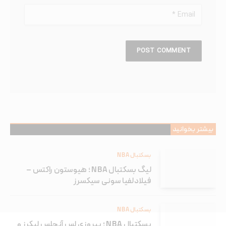
بیشتر بخوانید
بسکتبال NBA
لیگ بسکتبال NBA ؛ هیوستون راکتس –
فیلادلفیا سونی سیکسرز
بسکتبال NBA
بسکتبال NBA ؛ پیروزی لس آنجلس لیکرز و