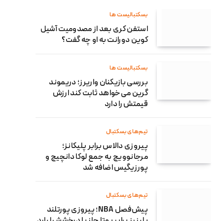
بسکتبالیست ها
استفن کری بعد از مصدومیت آشیل
کوین دورانت به او چه گفت؟
بسکتبالیست ها
بررسی بازیکنان واریرز؛ دریموند
گرین می‌خواهد ثابت کند ارزش
قیمتش را دارد
تیم‌های بسکتبال
پیروزی دالاس برابر پلیکانز؛
مرجانوویچ به جمع لوکا دانچیچ و
پورزیگیس اضافه شد
تیم‌های بسکتبال
پیش‌فصل NBA؛ پیروزی پورتلند
بلیزرز برابر یوتا جاز با درخشش لیارد