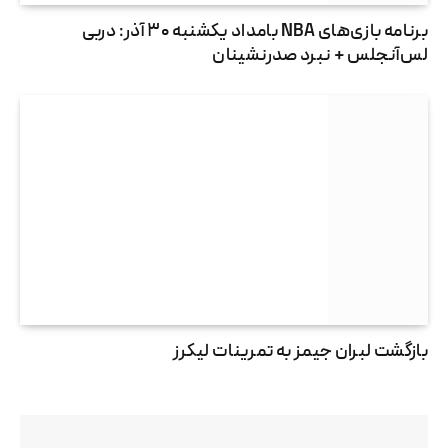
برنامه بازی‌های NBA بامداد یکشنبه ۳۰ آذر: دربی
لس‌آنجلس + نبرد صدرنشینان
بازگشت لبران جیمز به تمرینات لیکرز