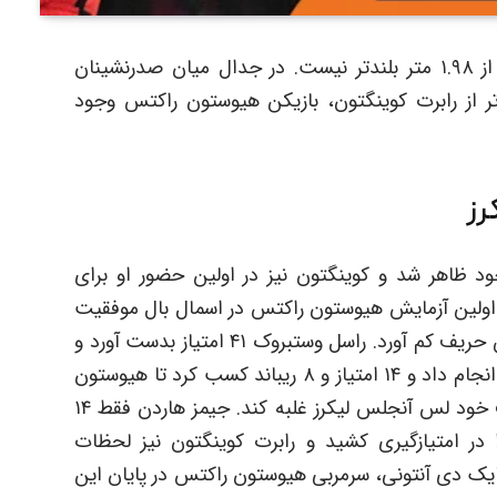
از ۱.۹۸ متر بلندتر نیست. در جدال میان صدرنشینان
تر از رابرت کوینگتون، بازیکن هیوستون راکتس وجود
رز
ود ظاهر شد و کوینگتون نیز در اولین حضور او برای
ولین آزمایش هیوستون راکتس در اسمال بال موفقیت
بزرگی به همراه آورد و لس آنجلس لیکرز مقابل این حریف کم آورد. راسل وستبروک ۴۱ امتیاز بدست آورد و
رابرت کوینگتون ۲ پرتاب سه امتیازی لحظه آخری انجام داد و ۱۴ امتیاز و ۸ ریباند کسب کرد تا هیوستون
راکتس پنجشنبه شب با نتیجه ۱۲۱ بر ۱۱۱ بر حریف خود لس آنجلس لیکرز غلبه کند. جیمز هاردن فقط ۱۴
 در امتیازگیری کشید و رابرت کوینگتون نیز لحظات
ایک دی آنتونی، سرمربی هیوستون راکتس در پایان این