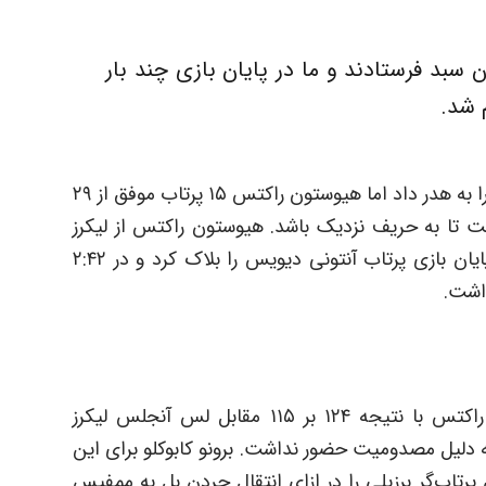
ن سبد فرستادند و ما در پایان بازی چند بار
م شد.
لس آنجلس لیکرز بسیاری از پرتاب‌های ساده خود را به هدر داد اما هیوستون راکتس ۱۵ پرتاب موفق از ۲۹
کوارتر اول بازی داشت تا به حریف نزدیک باشد. هیوستون راکتس از لیکرز
پیش افتاد و رابرت کوینگتون در ۳:۳۰ مانده به پایان بازی پرتاب آنتونی دیویس را بلاک کرد و در ۲:۴۲
داشت.
هیوستون راکتس: آن‌ها ماه پیش در هیوستون راکتس با نتیجه ۱۲۴ بر ۱۱۵ مقابل لس آنجلس لیکرز
 دلیل مصدومیت حضور نداشت. برونو کابوکلو برای این
پرتاب‌گر برزیلی را در ازای انتقال جردن بل به ممفیس