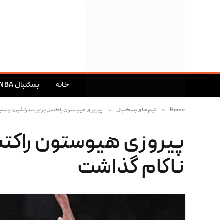
خانه
بسکتبال NBA
»
»
Home
تیم‌های بسکتبال
پیروزی هیوستون راکتس برابر صدرنشین؛ وستب
پیروزی هیوستون راکتس
ناکام گذاشت