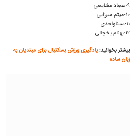
۹-سجاد مشایخى
۱۰-میثم میرزایى
۱۱-سیناواحدی
۱۲-بهنام یخچالی
بیشتر بخوانید:
یادگیری ورزش بسکتبال برای مبتدیان به
زبان ساده