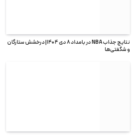
نتایج جذاب NBA در بامداد ۸ دی ۱۴۰۴| درخشش ستارگان
و شگفتی‌ها