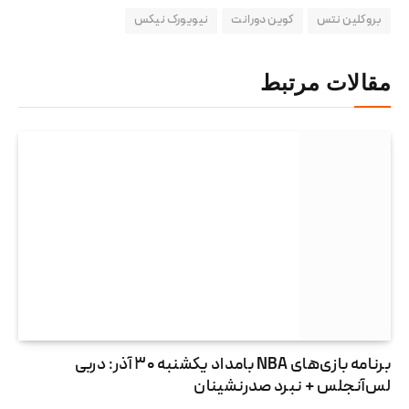
بروکلین نتس
کوین دورانت
نیویورک نیکس
مقالات مرتبط
برنامه بازی‌های NBA بامداد یکشنبه ۳۰ آذر: دربی
لس‌آنجلس + نبرد صدرنشینان