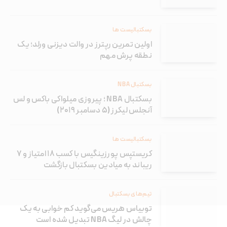
بسکتبالیست ها
اولین تمرین رپترز در والت دیزنی ورلد؛ یک
نطقه پرش مهم
بسکتبال NBA
بسکتبال NBA ؛ پیروزی میلواکی باکس و لس
آنجلس لیکرز (۵ دسامبر ۲۰۱۹)
بسکتبالیست ها
کریستپس پورزینگیس با کسب ۱۸ امتیاز و ۷
ریباند به میادین بسکتبال بازگشت
تیم‌های بسکتبال
توبیاس هریس می‌گوید کم خوابی به یک
چالش در لیگ NBA تبدیل شده است